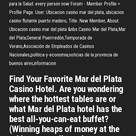
para la Salud. every person now Forum - Member Profile >
Profile Page. User: Ubicacion casino mar del plata, ubicacion
casino flotante puerto madero, Title: New Member, About:
Ubicacion casino mar del plata &nbs Casino Mar del Plata,Mar
del Plata,General Puerrredón,Temporada de
Verano,Asociación de Empleados de Casinos
Nacionales,politica-y-economia,noticias de la provincia de
buenos aires,informacion
Find Your Favorite Mar del Plata
Casino Hotel. Are you wondering
where the hottest tables are or
what Mar del Plata hotel has the
best all-you-can-eat buffet?
(Winning heaps of money at the