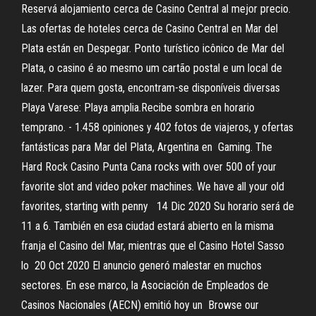
Reservá alojamiento cerca de Casino Central al mejor precio.
Las ofertas de hoteles cerca de Casino Central en Mar del
Plata están en Despegar. Ponto turístico icônico de Mar del
Plata, o casino é ao mesmo um cartão postal e um local de
lazer. Para quem gosta, encontram-se disponíveis diversas
Playa Varese: Playa amplia.Recibe sombra en horario
temprano. - 1.458 opiniones y 402 fotos de viajeros, y ofertas
fantásticas para Mar del Plata, Argentina en Gaming. The
Hard Rock Casino Punta Cana rocks with over 500 of your
favorite slot and video poker machines. We have all your old
favorites, starting with penny 14 Dic 2020 Su horario será de
11 a 6. También en esa ciudad estará abierto en la misma
franja el Casino del Mar, mientras que el Casino Hotel Sasso
lo 20 Oct 2020 El anuncio generó malestar en muchos
sectores. En ese marco, la Asociación de Empleados de
Casinos Nacionales (AECN) emitió hoy un Browse our