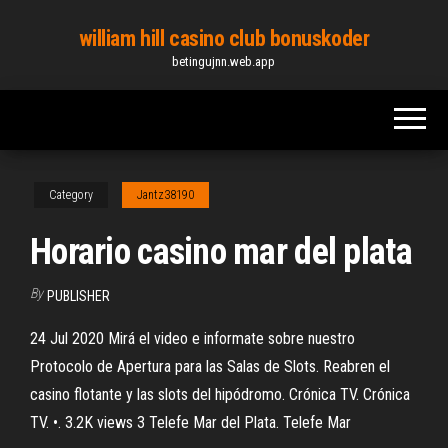
Skip
william hill casino club bonuskoder
to
betingujnn.web.app
the
content
Category
Jantz38190
Horario casino mar del plata
By
PUBLISHER
24 Jul 2020 Mirá el video e informate sobre nuestro
Protocolo de Apertura para las Salas de Slots. Reabren el
casino flotante y las slots del hipódromo. Crónica TV. Crónica
TV. •. 3.2K views 3 Telefe Mar del Plata. Telefe Mar