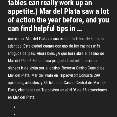
tables can really work up an
appetite.) Mar del Plata saw a lot
of action the year before, and you
can find helpful tips in …
Asimismo, Mar del Plata es una ciudad turística de la costa
atlántica. Esta ciudad cuenta con uno de los casinos más
antiguos del país. Ahora bien, ¿A que hora abre el casino de
Mar del Plata? Esta es una pregunta bastante común si
planeas ir de visita por el casino. Reserva Casino Central de
Mar del Plata, Mar del Plata en Tripadvisor: Consulta 299
opiniones, artículos, y 84 fotos de Casino Central de Mar del
Plata, clasificada en Tripadvisor en el N.°6 de 16 atracciones
en Mar del Plata.