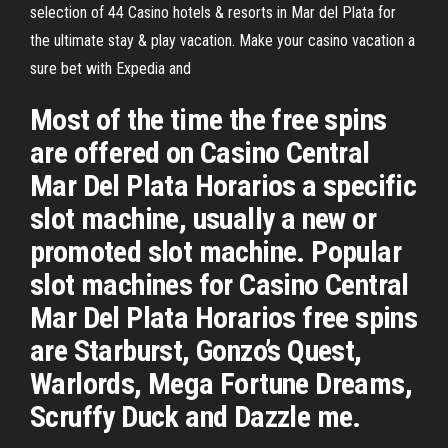
selection of 44 Casino hotels & resorts in Mar del Plata for
the ultimate stay & play vacation. Make your casino vacation a
sure bet with Expedia and
Most of the time the free spins
are offered on Casino Central
Mar Del Plata Horarios a specific
slot machine, usually a new or
promoted slot machine. Popular
slot machines for Casino Central
Mar Del Plata Horarios free spins
are Starburst, Gonzo’s Quest,
Warlords, Mega Fortune Dreams,
Scruffy Duck and Dazzle me.