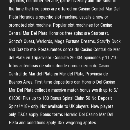
graphics, customer service, game diversity and the Most of
the time the free spins are offered on Casino Central Mar Del
Plata Horarios a specific slot machine, usually a new or
promoted slot machine. Popular slot machines for Casino
Central Mar Del Plata Horarios free spins are Starburst,
Gonzo’s Quest, Warlords, Mega Fortune Dreams, Scruffy Duck
and Dazzle me. Restaurantes cerca de Casino Central de Mar
del Plata en Tripadvisor: Consulta 26.004 opiniones y 11.710
fotos auténticas de sitios donde comer cerca de Casino
Central de Mar del Plata en Mar del Plata, Provincia de
Buenos Aires. First-time depositors can Horario Del Casino
Mar Del Plata collect a massive match bonus worth up to $/
€1000! Plus up to 100 Bonus Spins! Claim 50 No Deposit
Spins! *18+ only. Not available to UK players. New players
only. T&Cs apply. Bonus terms Horario Del Casino Mar Del
Plata and conditions apply. 35x wagering applies.