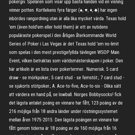
pokergiv. Spelaren som visar upp bästa handen vid en visning
vinner potten. Kortlekens fyra färger (♠, ♥, ♦, ♣) har ingen
inbördes rangordning utan är alla lika mycket värda. Texas hold
'em (även hold'em eller hold them) är ett av nutidens
populäraste pokerspel.I den årligen återkommande World
Series of Poker i Las Vegas är det Texas hold 'em no-limit
som spelas i den mest prestigefyllda tävlingen WSOP Main
Event, vilken betraktas som världsmästerskapen i poker. Den
här artikeln är en lista över pokertermer.. Numerisk. 5 card
draw - se mörkpoker.; 5 card stud - se femstöt.; 7 card stud -
se sjukorts stötpoker.; A. Ace-to-five, Ace-to-six - Olika sätt
att värdera en hand på, se lowball. Norges Bobbysocks! fick
det lägsta antalet poäng en vinnare har fått, 123 poäng av de
216 möjliga från 18 andra länder under röstningssystemet
mellan åren 1975-2015. Den lägsta poängen en vinnare har
fått genom tiderna är 18 poäng av de 160 möjliga från 16