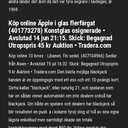
andra länder det året då det var fyra segrare i tävlingen, år
1969 .
Köp online Äpple i glas flerfärgat
(401773278) Konstglas osignerade •
Avslutad 14 jun 21:15. Skick: Begagnad
Utropspris 45 kr Auktion • Tradera.com
Köp online 10 livres - Libanon. Fin sedel. (407104966) Sedlar
från Asien • Avslutad 19 jul 16:32. Skick: Begagnad Utropspris
9 kr Auktion • Tradera.com Den bästa möjliga blackjack
handen är en öppningsgiv med ett ess och ett 10-poängs kort.
Detta kallas “blackjack”, eller naturlig 21, och spelaren som
har en sådan vinner automatiskt om inte dealern också har
blackjack. Om både en spelare och dealern har blackjack så
blir resultatet en push. a i kolumn fyra) slog ut två av sina egna
lägsta enkelbud men samtidigt ökade sin totala.
kontraktssumma med drygt 850 tkr. Vidare innebär det