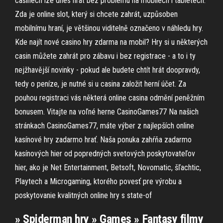
casinech lze dnes hrát bez problému na mobilech i tabletech.
Zda je online slot, který si chcete zahrát, uzpůsoben
mobilnímu hraní, je většinou viditelně označeno v náhledu hry.
Kde najít nové casino hry zdarma na mobil? Hry si u některých
casin můžete zahrát pro zábavu i bez registrace - a to i ty
nejžhavější novinky - pokud ale budete chtít hrát doopravdy,
tedy o peníze, je nutné si u casina založit herní účet. Za
pouhou registraci vás některá online casina odmění peněžním
bonusem. Vitajte na voľné herne CasinoGames77 Na našich
stránkach CasinoGames77, máte výber z najlepších online
kasínové hry zadarmo hrať. Naša ponuka zahŕňa zadarmo
kasínových hier od popredných svetových poskytovateľov
hier, ako je Net Entertainment, Betsoft, Novomatic, šľachtic,
Playtech a Microgaming, ktorého povesť pre výrobu a
poskytovanie kvalitných online hry s state-of
» Spiderman hry » Games » Fantasy filmy