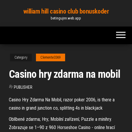
Skip
william hill casino club bonuskoder
to
betingujnn.web.app
the
content
Category
Clemente3369
Casino hry zdarma na mobil
By
PUBLISHER
Casino Hry Zdarma Na Mobil, razor poker 2006, is there a
casino in grand junction co, splitting 4s in blackjack
Oblíbené zdarma; Hry; Mobilní zařízení; Puzzle a minihry.
Zobrazuje se 1–90 z 960 Horseshoe Casino - online hrací